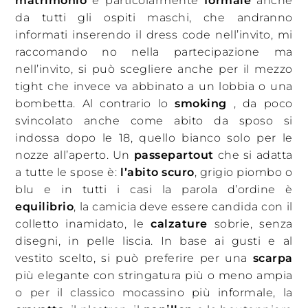
matrimonio
è particolarmente
formale
anche
da tutti gli ospiti maschi, che andranno
informati inserendo il dress code nell’invito, mi
raccomando no nella partecipazione ma
nell’invito, si può scegliere anche per il mezzo
tight che invece va abbinato a un lobbia o una
bombetta. Al contrario lo
smoking
, da poco
svincolato anche come abito da sposo si
indossa dopo le 18, quello bianco solo per le
nozze all’aperto. Un
passepartout
che si adatta
a tutte le spose è:
l’abito scuro
, grigio piombo o
blu e in tutti i casi la parola d’ordine è
equilibrio
, la camicia deve essere candida con il
colletto inamidato, le
calzature
sobrie, senza
disegni, in pelle liscia. In base ai gusti e al
vestito scelto, si può preferire per una
scarpa
più elegante con stringatura più o meno ampia
o per il classico mocassino più informale, la